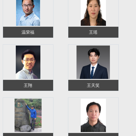
温荣福
王瑶
王翔
王天笑