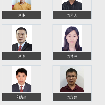
刘伟
刘天庆
刘涛
刘琳琳
刘贵昌
刘定胜