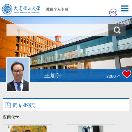
首页
科学研究
招生信息
学生信息
王加升
2280
个
我的相册
教师博客
同专业硕导
应用化学