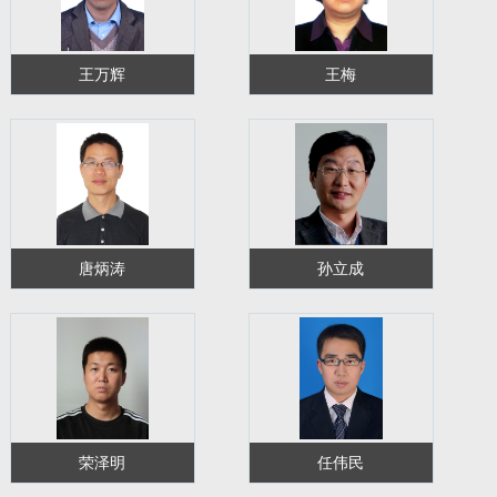
王万辉
王梅
唐炳涛
孙立成
荣泽明
任伟民