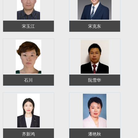
宋玉江
宋克东
石川
阮雪华
齐新鸿
潘艳秋