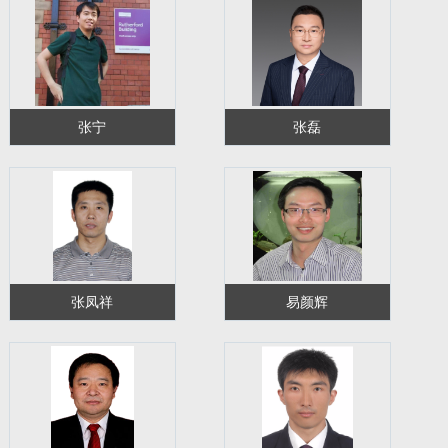
张宁
张磊
张凤祥
易颜辉