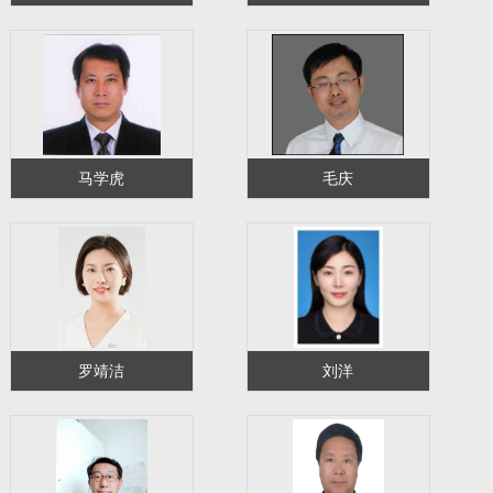
马学虎
毛庆
罗靖洁
刘洋