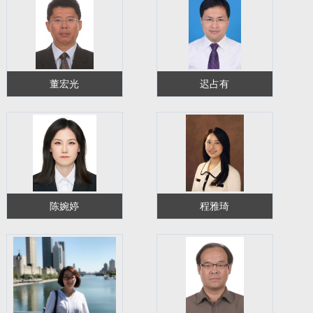
董宏光
迟占有
陈婉婷
程雅琦