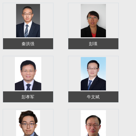
秦洪强
彭瑛
彭孝军
牛文斌