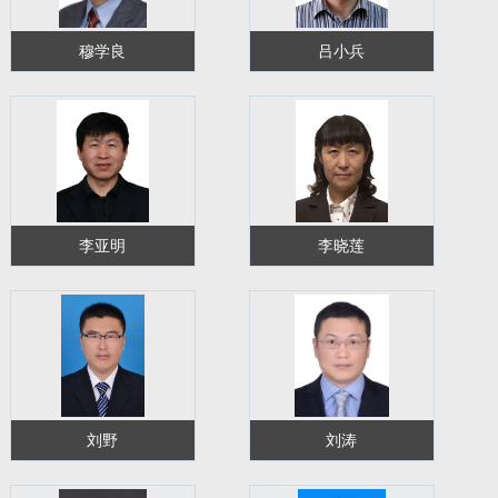
穆学良
吕小兵
李亚明
李晓莲
刘野
刘涛