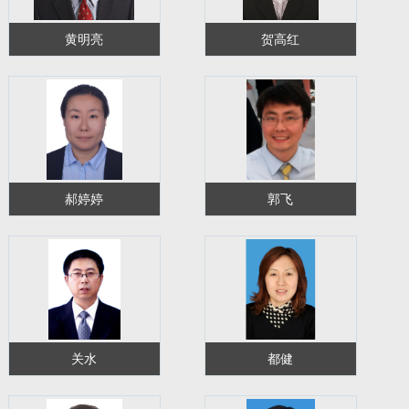
黄明亮
贺高红
郝婷婷
郭飞
关水
都健