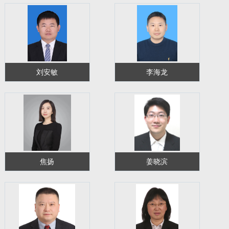
刘安敏
李海龙
焦扬
姜晓滨