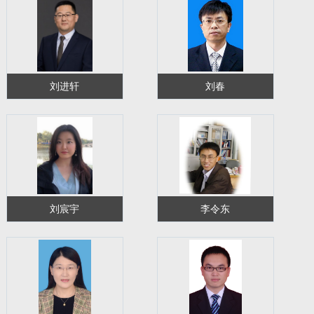
刘进轩
刘春
刘宸宇
李令东