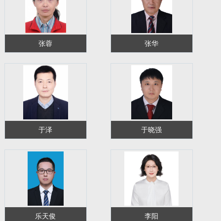
张蓉
张华
于泽
于晓强
乐天俊
李阳