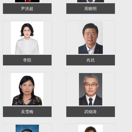
尹洪超
焉晓明
李阳
肖武
吴雪梅
武锦涛