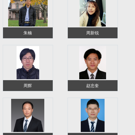
朱楠
周新锐
周辉
赵忠奎