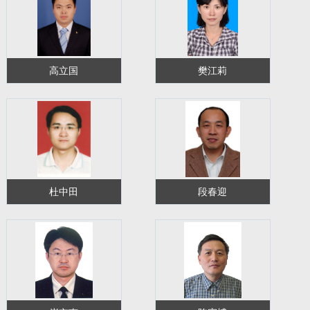
高立国
樊江莉
杜中田
段春迎