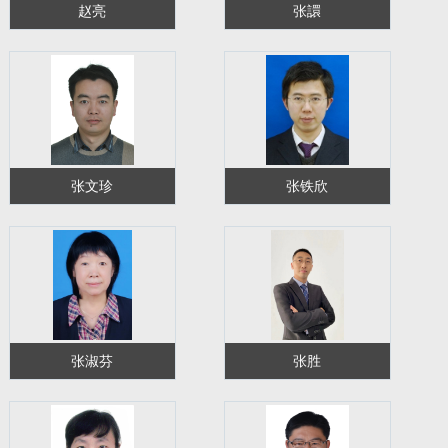
赵亮
张譞
张文珍
张铁欣
张淑芬
张胜