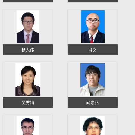
杨大伟
肖义
吴秀娟
武素丽