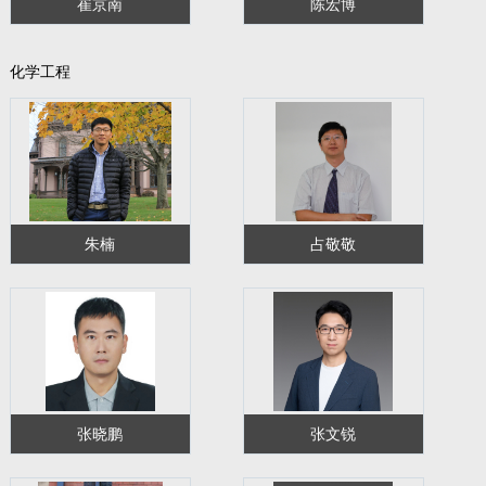
崔京南
陈宏博
化学工程
朱楠
占敬敬
张晓鹏
张文锐