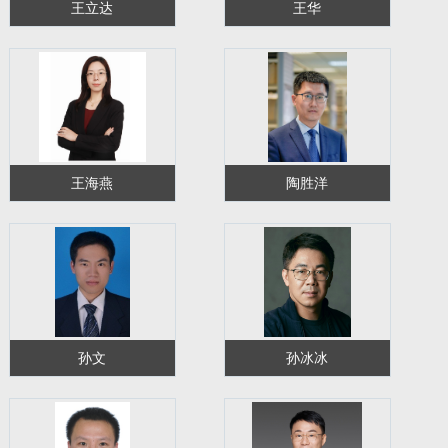
王立达
王华
王海燕
陶胜洋
孙文
孙冰冰