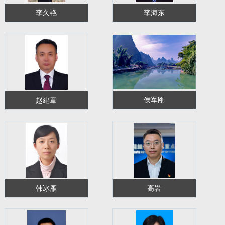
李久艳
李海东
侯军刚
赵建章
韩冰雁
高岩