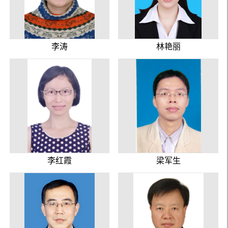
李涛
林艳丽
李红霞
梁军生