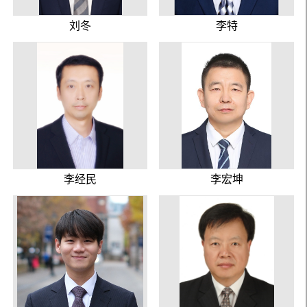
刘冬
李特
李经民
李宏坤