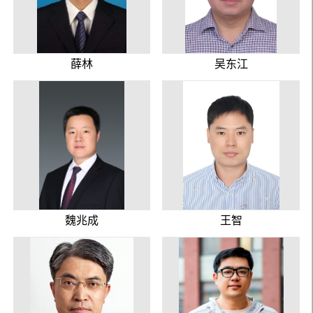
薛林
吴东江
魏兆成
王智