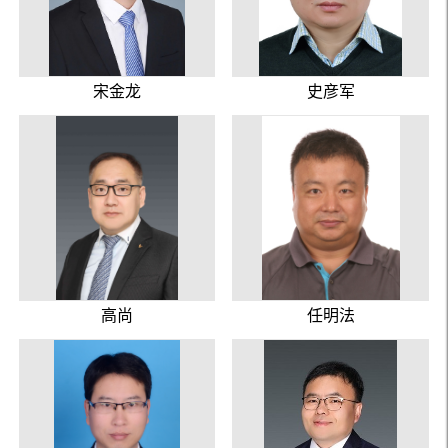
宋金龙
史彦军
高尚
任明法