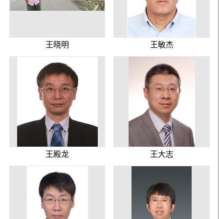
王晓明
王敏杰
王殿龙
王大志