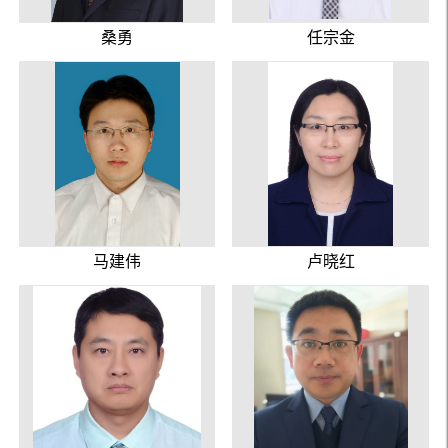
桑勇
任宗金
马建伟
卢晓红