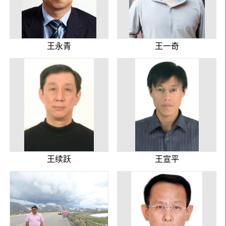
王永青
王一奇
王续跃
王宣平