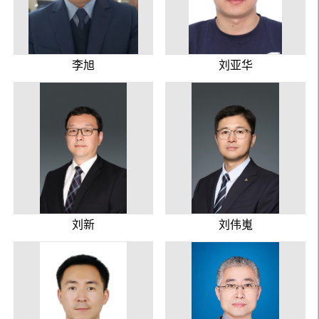
李旭
刘亚华
刘新
刘伟嵬