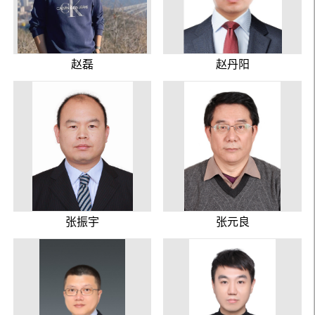
赵磊
赵丹阳
张振宇
张元良