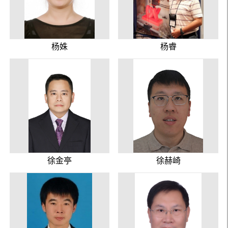
杨姝
杨睿
徐金亭
徐赫崎