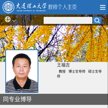
王福吉
教授 博士生导师 硕士生导
师
同专业博导