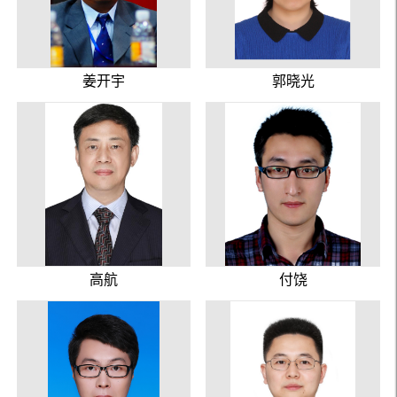
姜开宇
郭晓光
高航
付饶