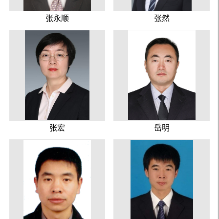
张永顺
张然
张宏
岳明