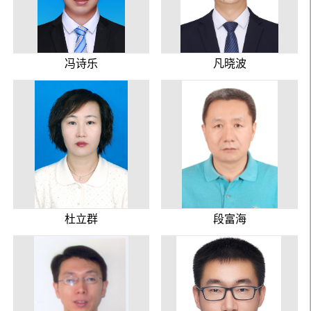
冯诗乐
凡晓波
杜立群
段富海