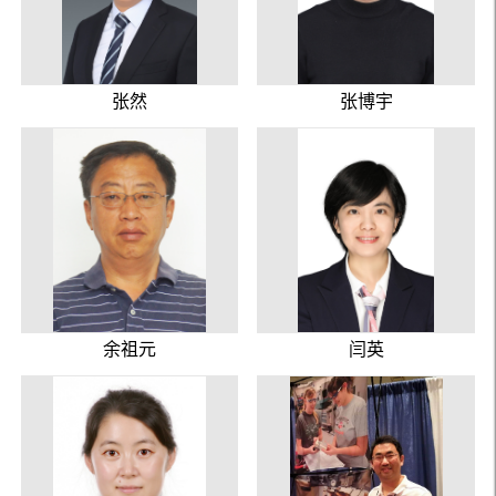
张然
张博宇
余祖元
闫英