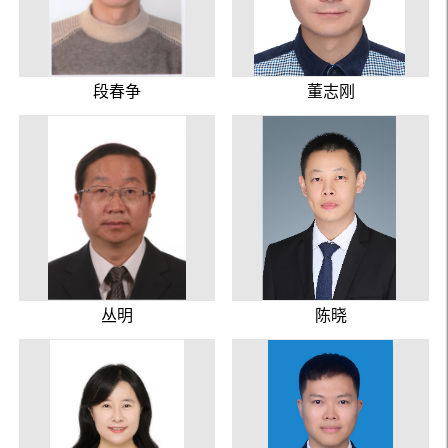
段春争
董志刚
丛明
陈晓