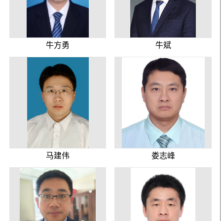
牛方勇
牛斌
马建伟
娄志峰