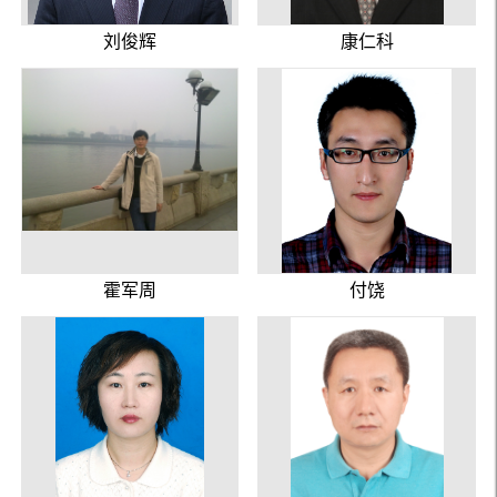
刘俊辉
康仁科
霍军周
付饶