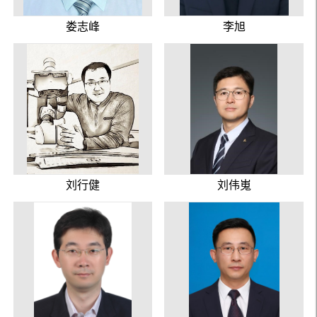
娄志峰
李旭
刘行健
刘伟嵬