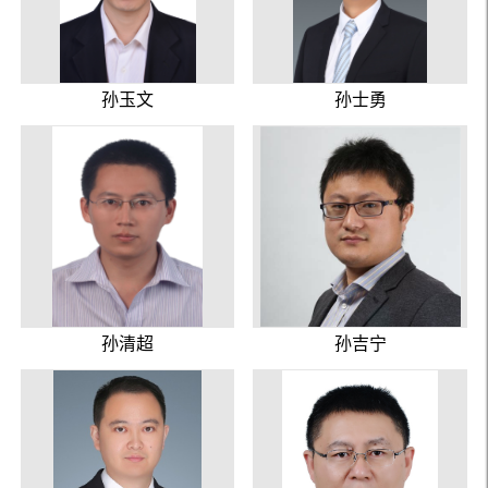
孙玉文
孙士勇
孙清超
孙吉宁