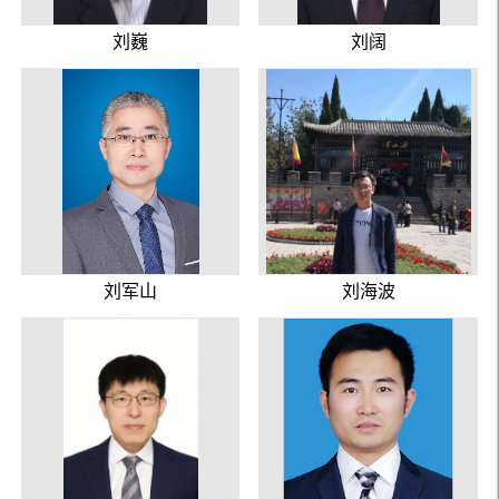
刘巍
刘阔
刘军山
刘海波