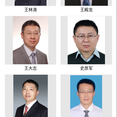
王林涛
王殿龙
王大志
史彦军