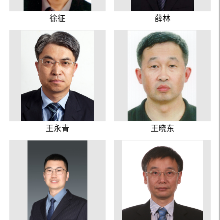
徐征
薛林
王永青
王晓东