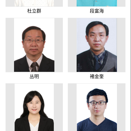
杜立群
段富海
丛明
褚金奎