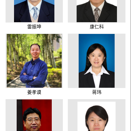
雷振坤
康仁科
姜孝谟
蒋玮