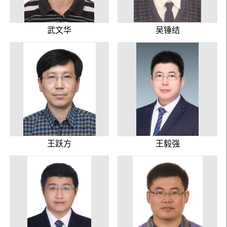
武文华
吴锤结
王跃方
王毅强