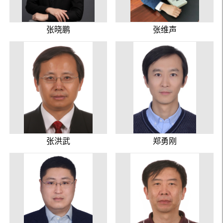
张晓鹏
张维声
张洪武
郑勇刚