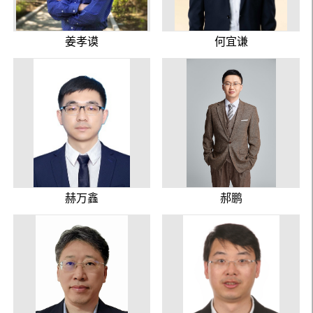
姜孝谟
何宜谦
赫万鑫
郝鹏