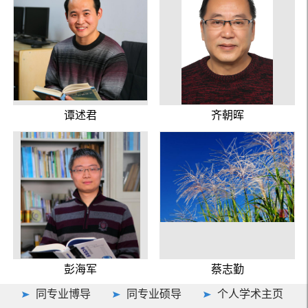
谭述君
齐朝晖
彭海军
蔡志勤
同专业博导
同专业硕导
个人学术主页