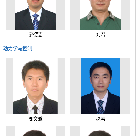
宁德志
刘君
动力学与控制
周文雅
赵岩