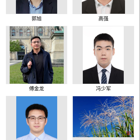
郭旭
高强
傅金龙
冯少军