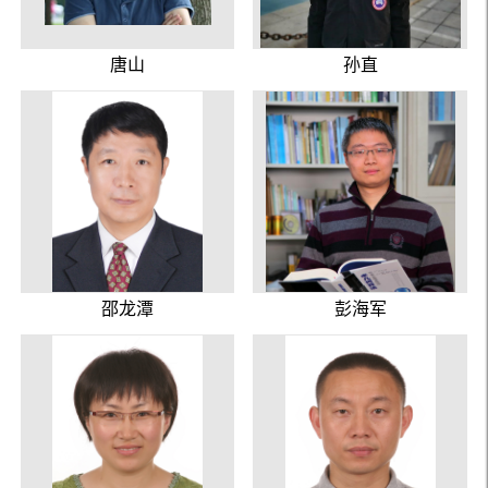
唐山
孙直
邵龙潭
彭海军