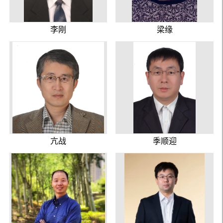
李刚
梁缘
亢战
季顺迎