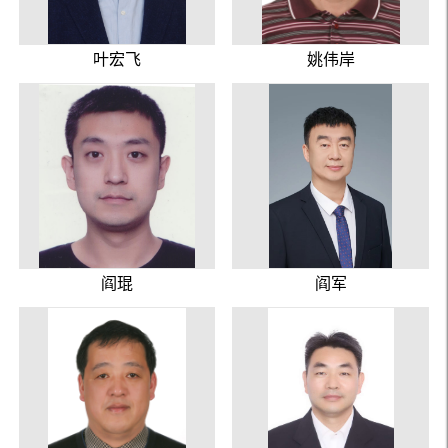
叶宏飞
姚伟岸
阎琨
阎军