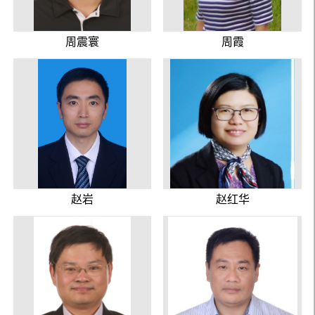
周震寰
周霞
赵岩
赵红华