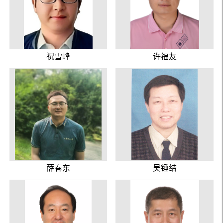
祝雪峰
许福友
薛春东
吴锤结