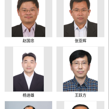
赵国忠
张亚辉
杨迪雄
王跃方