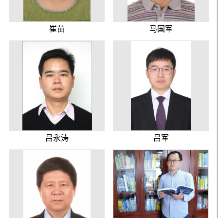
崔苗
马国军
吕永涛
吕军