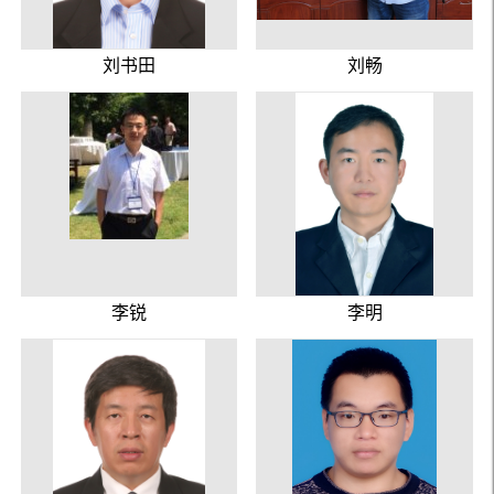
刘书田
刘畅
李锐
李明