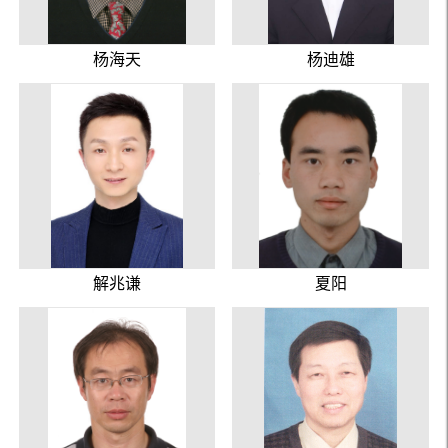
杨海天
杨迪雄
解兆谦
夏阳