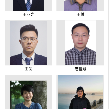
王亚光
王博
田阔
唐世斌