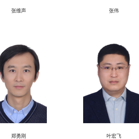
张维声
张伟
郑勇刚
叶宏飞