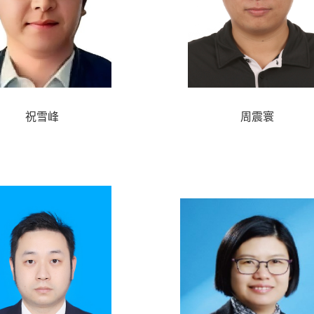
祝雪峰
周震寰