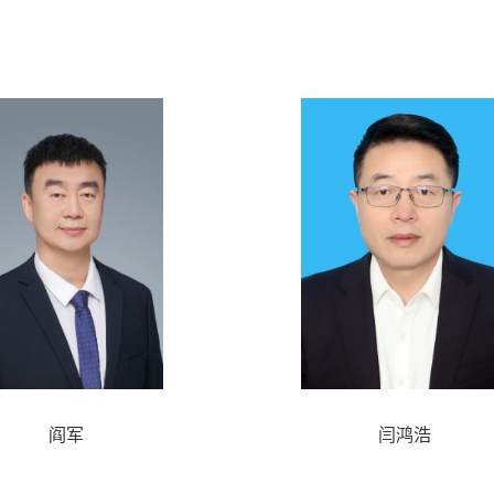
阎军
闫鸿浩