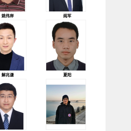
姚伟岸
阎军
解兆谦
夏阳