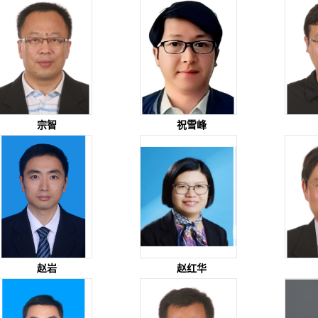
宗智
祝雪峰
赵岩
赵红华