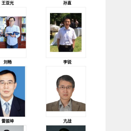
王亚光
孙直
刘畅
李锐
雷振坤
亢战