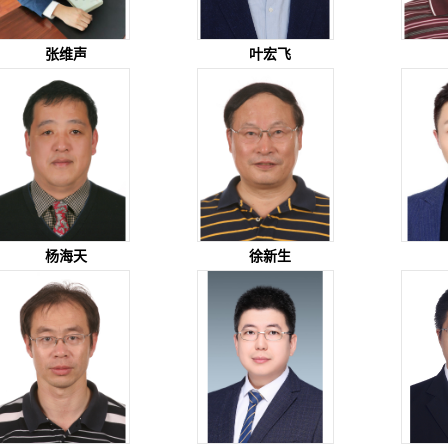
张维声
叶宏飞
杨海天
徐新生