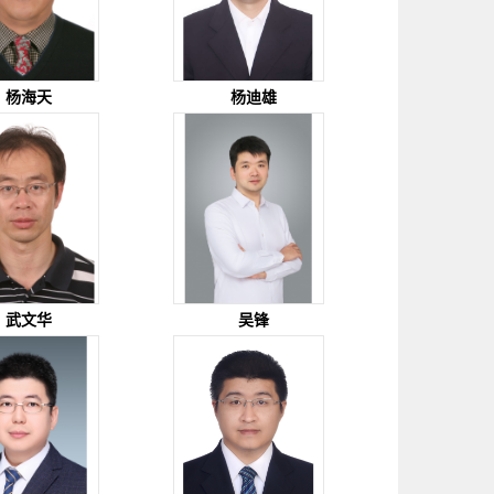
杨海天
杨迪雄
武文华
吴锋