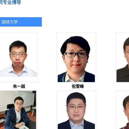
同专业博导
固体力学
朱一超
祝雪峰