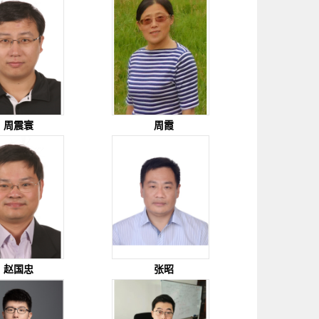
周震寰
周霞
赵国忠
张昭