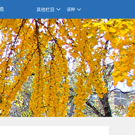
息
其他栏目
语种