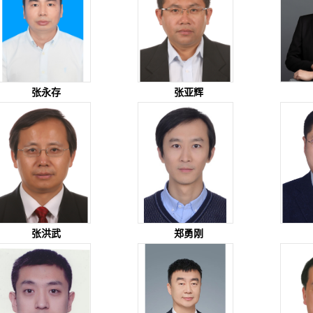
张永存
张亚辉
张洪武
郑勇刚