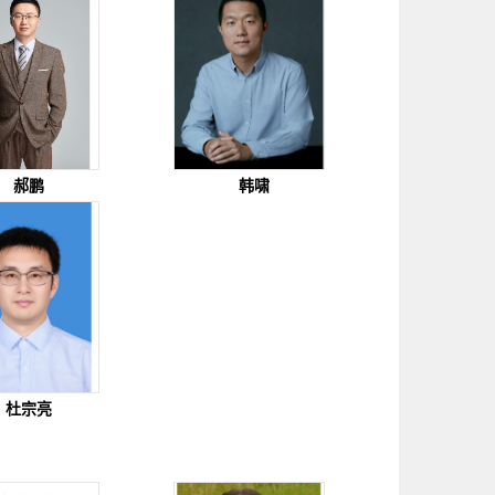
郝鹏
韩啸
杜宗亮