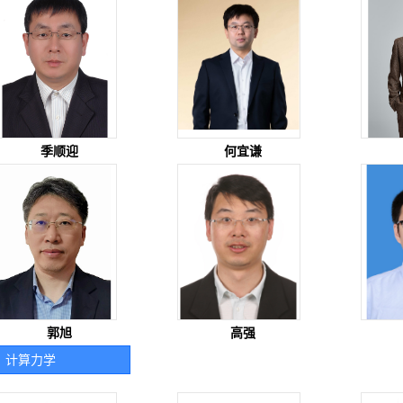
季顺迎
何宜谦
郭旭
高强
计算力学