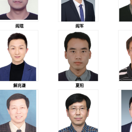
阎琨
阎军
解兆谦
夏阳