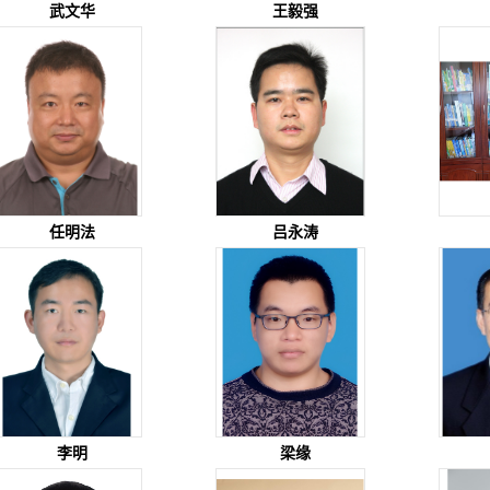
武文华
王毅强
任明法
吕永涛
李明
梁缘