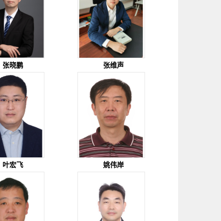
张晓鹏
张维声
叶宏飞
姚伟岸