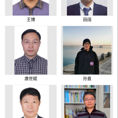
王博
田阔
唐世斌
孙直