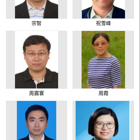
宗智
祝雪峰
周震寰
周霞