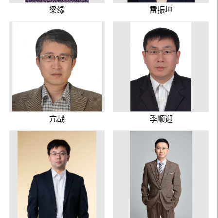
梁缘
雷振坤
亢战
季顺迎