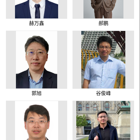
赫万鑫
郝鹏
郭旭
谷俊峰