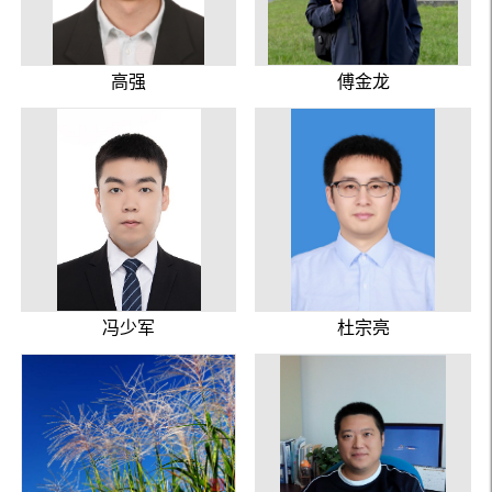
高强
傅金龙
冯少军
杜宗亮