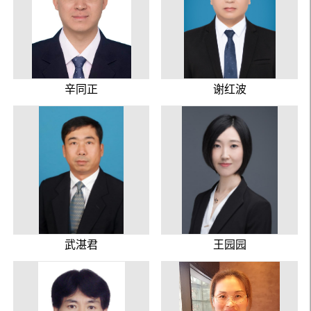
辛同正
谢红波
武湛君
王园园