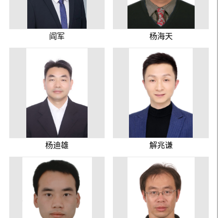
阎军
杨海天
杨迪雄
解兆谦