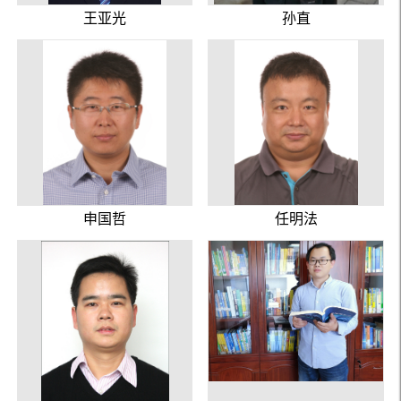
王亚光
孙直
申国哲
任明法