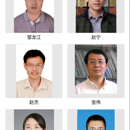
邹龙江
赵宁
赵杰
张伟