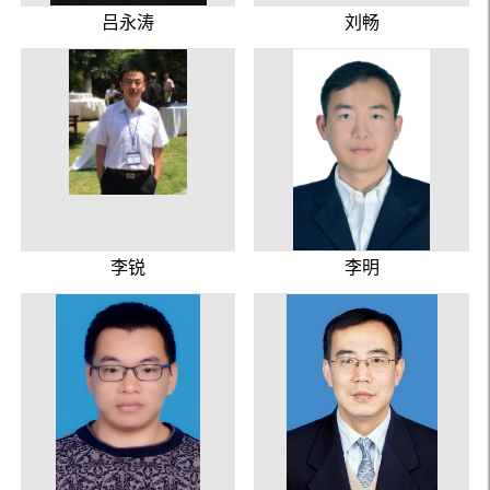
吕永涛
刘畅
李锐
李明