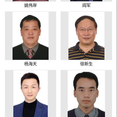
姚伟岸
阎军
杨海天
徐新生