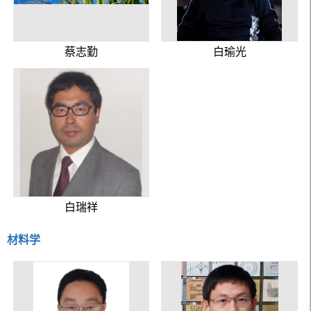
蔡志勤
白瑜光
白瑞祥
材料学