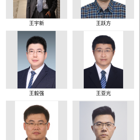
王宇新
王跃方
王毅强
王亚光