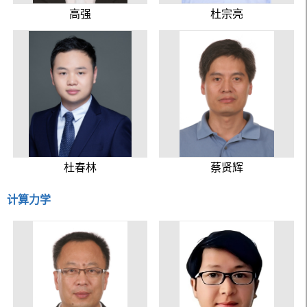
高强
杜宗亮
杜春林
蔡贤辉
计算力学