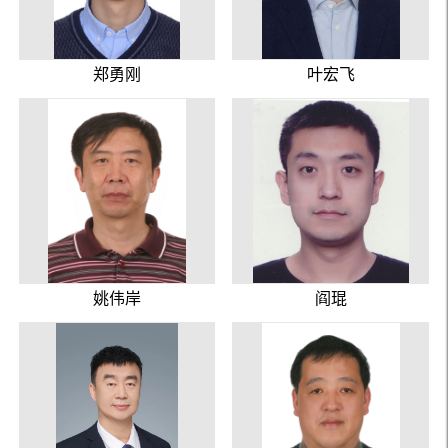
郑勇刚
叶宏飞
姚伟岸
阎琨