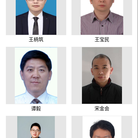
王柄筑
王宝民
谭毅
宋金会