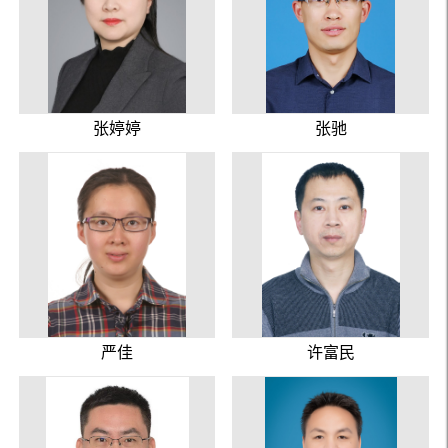
张婷婷
张驰
严佳
许富民