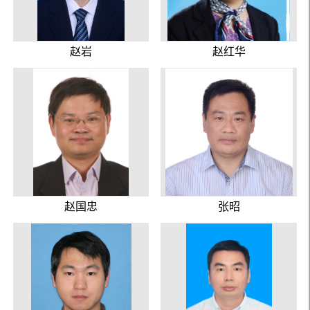
赵岩
赵红华
赵国忠
张昭