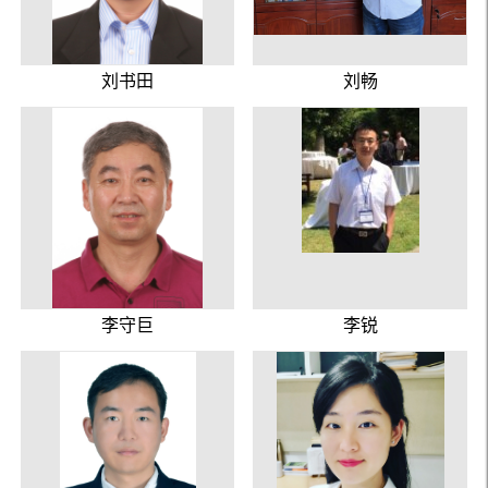
刘书田
刘畅
李守巨
李锐