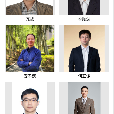
亢战
季顺迎
姜孝谟
何宜谦