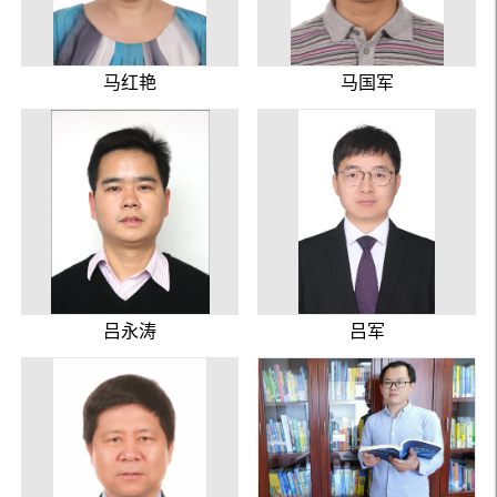
马红艳
马国军
吕永涛
吕军