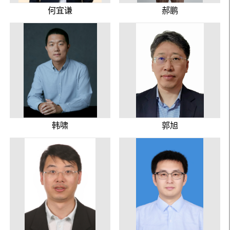
何宜谦
郝鹏
韩啸
郭旭