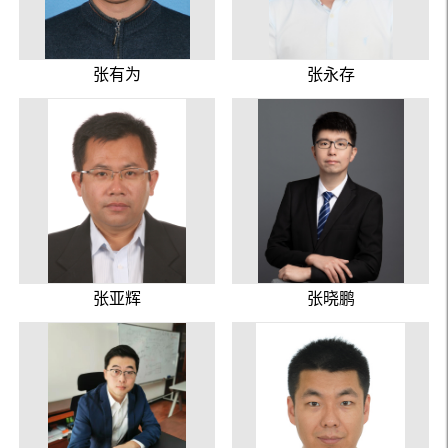
张有为
张永存
张亚辉
张晓鹏