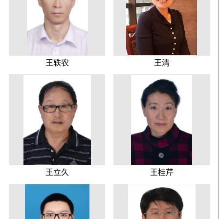
王轶农
王清
王立久
王桂芹