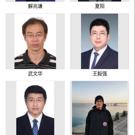
解兆谦
夏阳
武文华
王毅强