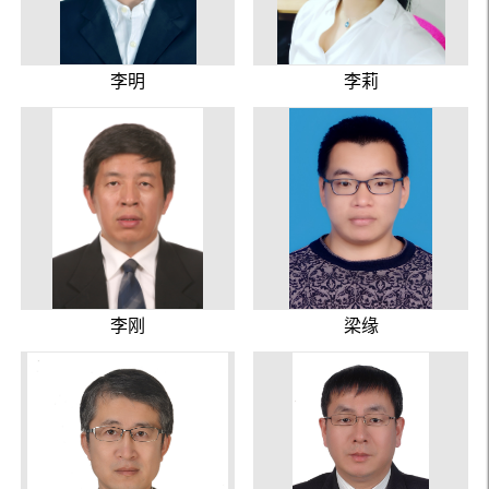
李明
李莉
李刚
梁缘