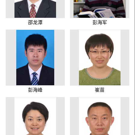
邵龙潭
彭海军
彭海峰
崔苗