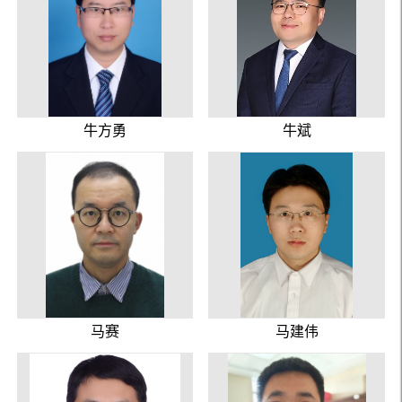
牛方勇
牛斌
马赛
马建伟