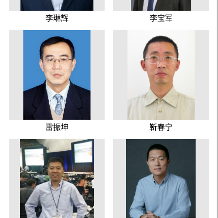
李琳辉
李宝军
雷振坤
靳春宁