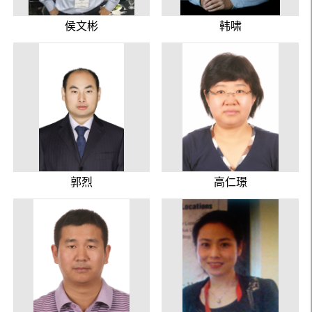
侯文彬
韩啸
郭烈
高仁璟