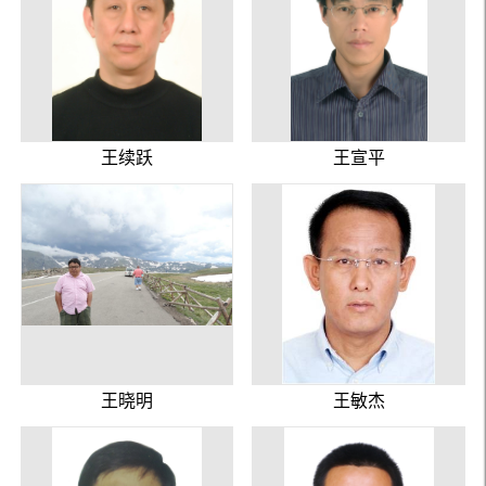
王续跃
王宣平
王晓明
王敏杰