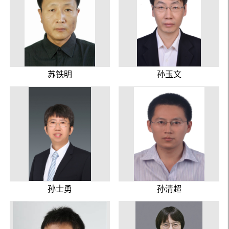
苏铁明
孙玉文
孙士勇
孙清超