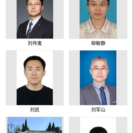
刘伟嵬
柳敏静
刘凯
刘军山