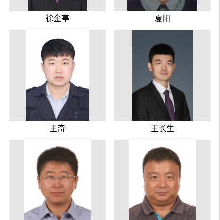
徐金亭
夏阳
王奇
王长生