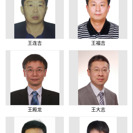
王连吉
王福吉
王殿龙
王大志