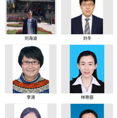
刘海波
刘冬
李涛
林艳丽