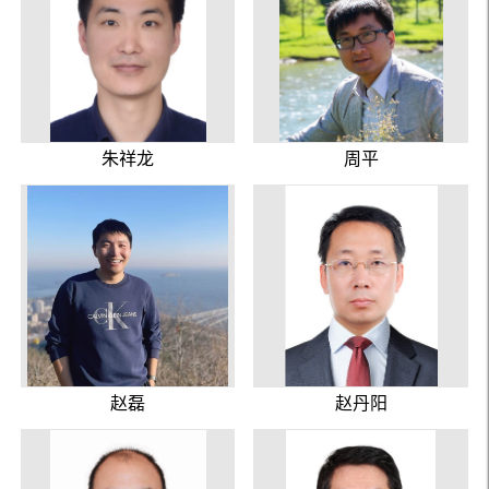
朱祥龙
周平
赵磊
赵丹阳