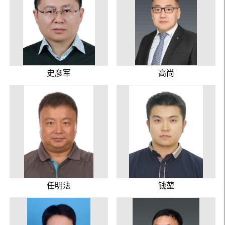
史彦军
高尚
任明法
钱堃