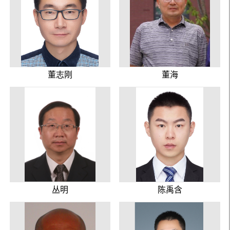
董志刚
董海
丛明
陈禹含