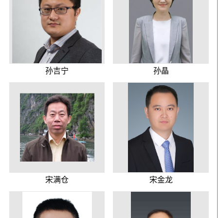
孙吉宁
孙晶
宋满仓
宋金龙