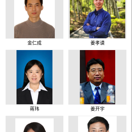
金仁成
姜孝谟
蒋玮
姜开宇