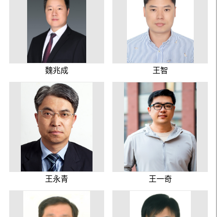
魏兆成
王智
王永青
王一奇