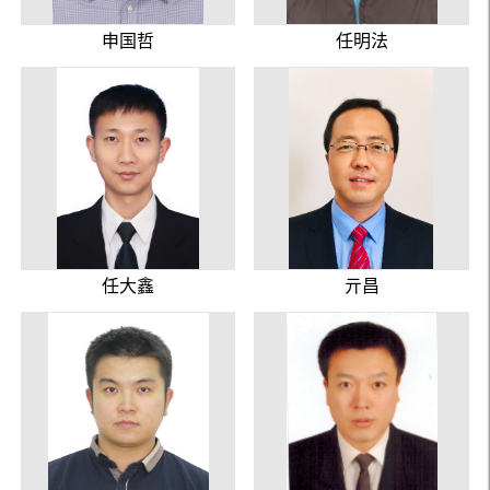
申国哲
任明法
任大鑫
亓昌