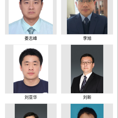
娄志峰
李旭
刘亚华
刘新