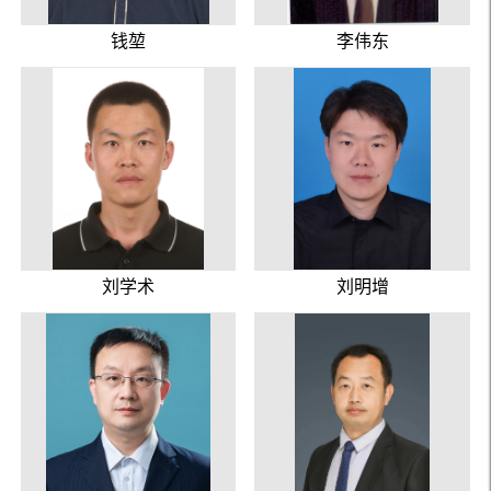
钱堃
李伟东
刘学术
刘明增