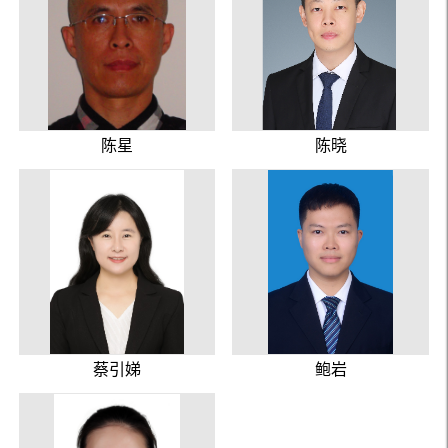
陈星
陈晓
蔡引娣
鲍岩