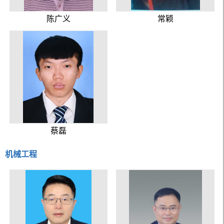
陈广义
常颖
蔡磊
机械工程