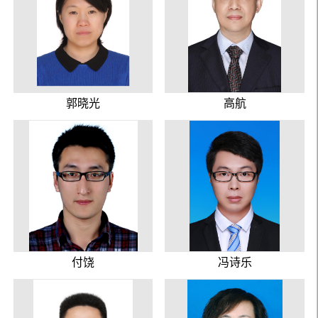
郭晓光
高航
付饶
冯诗乐