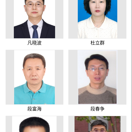
凡晓波
杜立群
段富海
段春争