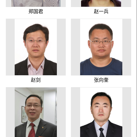
郑国君
赵一兵
赵剑
张向奎