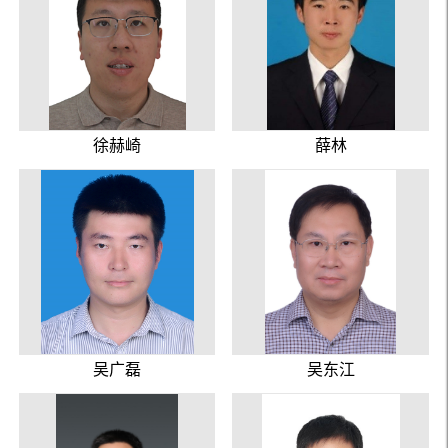
徐赫崎
薛林
吴广磊
吴东江