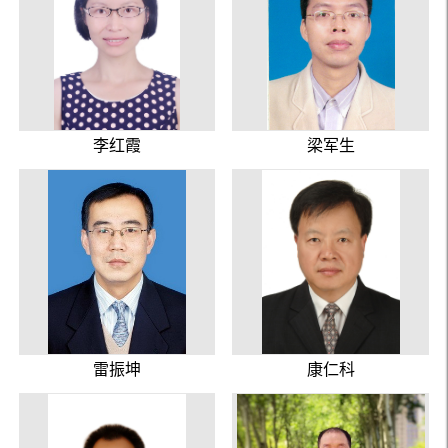
李红霞
梁军生
雷振坤
康仁科