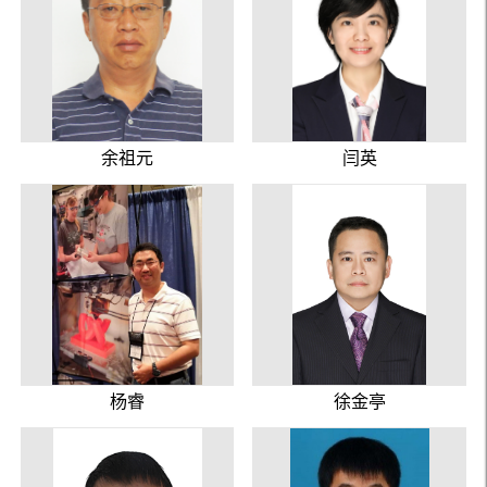
余祖元
闫英
杨睿
徐金亭